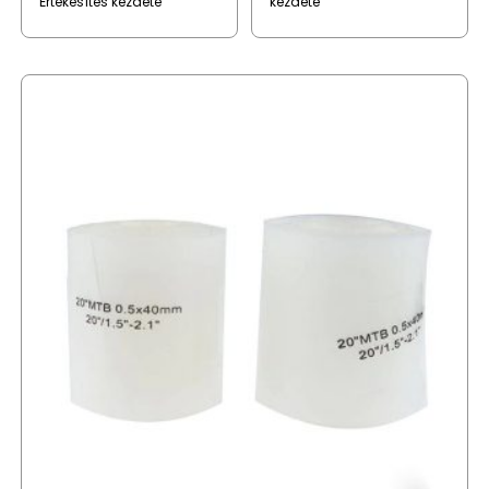
Értékesítés kezdete
kezdete