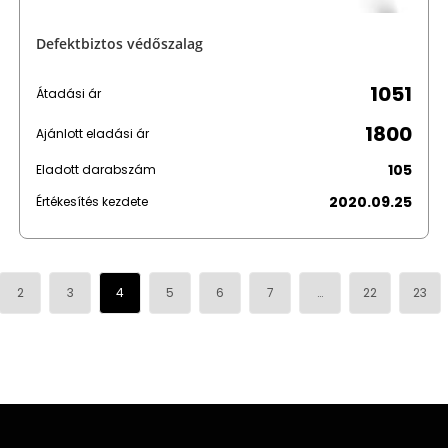
Defektbiztos védőszalag
1051
Átadási ár
1800
Ajánlott eladási ár
105
Eladott darabszám
2020.09.25
Értékesítés kezdete
2
3
4
5
6
7
…
22
23