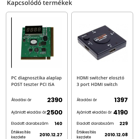
Kapcsolódó termékek
PC diagnosztika alaplap
HDMI switcher elosztó
POST teszter PCI ISA
3 port HDMI switch
2390
1397
Átadási ár
Átadási ár
2500
4190
Ajánlott eladási ár
Ajánlott eladási ár
140
229
Eladott darabszám
Eladott darabszám
Értékesítés
Értékesítés
2010.12.27
2010.12.08
kezdete
kezdete