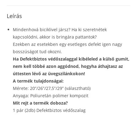
Leírás
Mindenhová biciklivel jársz? Ha ki szeretnétek
kapcsolódni, akkor is bringára pattantok?
Ezekben az esetekben egy esetleges defekt igen nagy
bosszúságot tud okozni.
Ha Defektbiztos védőszalaggal kibéleled a külső gumit,
nem kell többé azon aggódnod, hogyha áthajtasz az
úttesten lévő az üvegszilánkokon!
A termék tulajdonságai:
Mérete: 20”/26”/27,5”/29” (választható)
Anyaga: Poliuretán polimer kompozit
Mit rejt a termék doboza?
1 pár (2db) Defektbiztos védőszalag