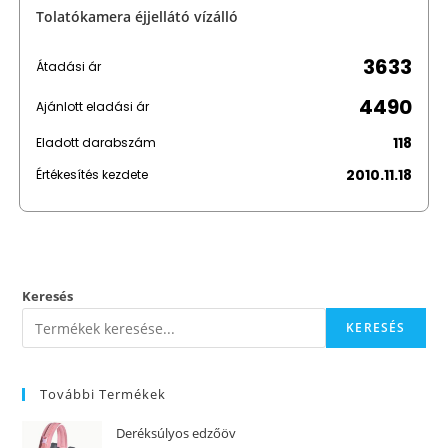
Tolatókamera éjjellátó vízálló
3633
Átadási ár
4490
Ajánlott eladási ár
118
Eladott darabszám
2010.11.18
Értékesítés kezdete
Keresés
KERESÉS
További Termékek
Deréksúlyos edzőöv