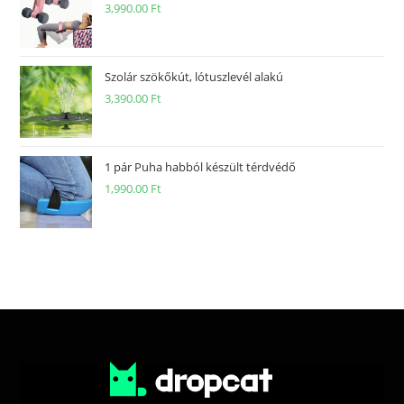
3,990.00
Ft
Szolár szökőkút, lótuszlevél alakú
3,390.00
Ft
1 pár Puha habból készült térdvédő
1,990.00
Ft