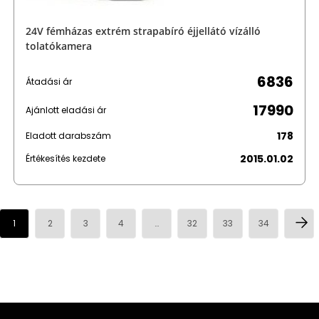
24V fémházas extrém strapabíró éjjellátó vízálló
tolatókamera
6836
Átadási ár
17990
Ajánlott eladási ár
178
Eladott darabszám
2015.01.02
Értékesítés kezdete
1
2
3
4
…
32
33
34