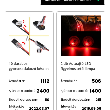
10 darabos
2 db Autóajtó LED
gyorscsatlakozó készlet
figyelmeztető lámpa
1112
506
Átadási ár
Átadási ár
2400
1400
Ajánlott eladási ár
Ajánlott eladási ár
50
218
Eladott darabszám
Eladott darabszám
Értékesítés
Értékesítés
2022.03.07
2019.09.06