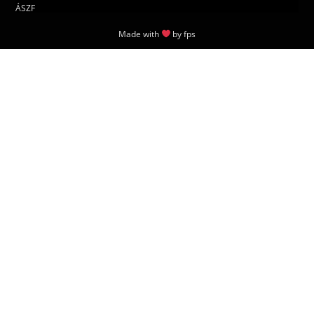
ÁSZF
Made with
by
fps