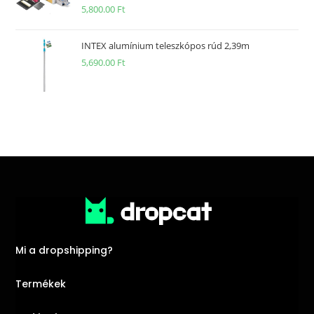
5,800.00
Ft
INTEX alumínium teleszkópos rúd 2,39m
5,690.00
Ft
Mi a dropshipping?
Termékek