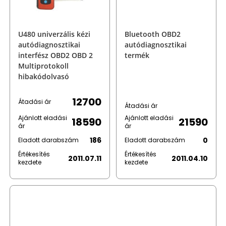
U480 univerzális kézi
Bluetooth OBD2
autódiagnosztikai
autódiagnosztikai
interfész OBD2 OBD 2
termék
Multiprotokoll
hibakódolvasó
12700
Átadási ár
Átadási ár
Ajánlott eladási
Ajánlott eladási
18590
21590
ár
ár
186
0
Eladott darabszám
Eladott darabszám
Értékesítés
Értékesítés
2011.07.11
2011.04.10
kezdete
kezdete