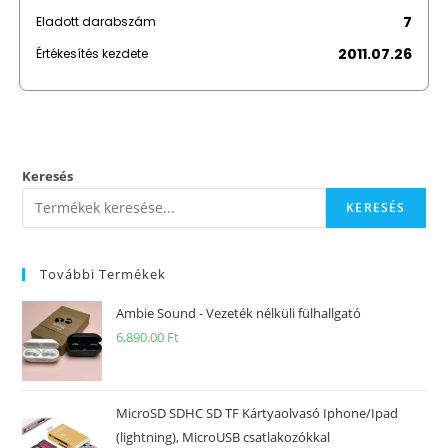
7
Eladott darabszám
2011.07.26
Értékesítés kezdete
Keresés
KERESÉS
További Termékek
Ambie Sound - Vezeték nélküli fülhallgató
6,890.00
Ft
MicroSD SDHC SD TF Kártyaolvasó Iphone/Ipad
(lightning), MicroUSB csatlakozókkal