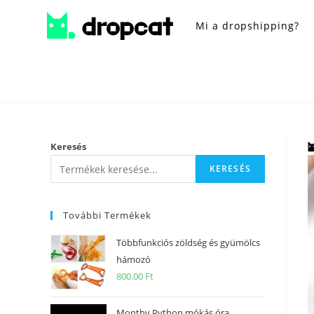
Mi a dropshipping?
Keresés
KERESÉS
További Termékek
Többfunkciós zöldség és gyümölcs
hámozó
800.00
Ft
Monthy Python mókás óra