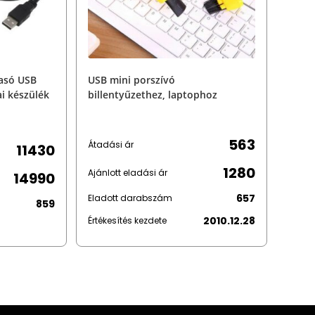
vasó USB
USB mini porszívó
i készülék
billentyűzethez, laptophoz
563
Átadási ár
11430
1280
Ajánlott eladási ár
14990
657
Eladott darabszám
859
2010.12.28
Értékesítés kezdete