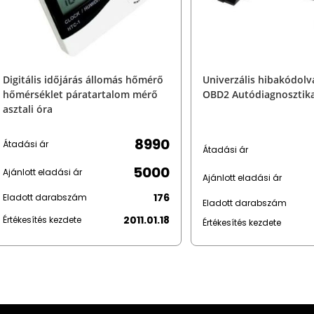
Digitális időjárás állomás hőmérő
Univerzális hibakódol
hőmérséklet páratartalom mérő
OBD2 Autódiagnosztika
asztali óra
8990
Átadási ár
Átadási ár
5000
Ajánlott eladási ár
Ajánlott eladási ár
176
Eladott darabszám
Eladott darabszám
2011.01.18
Értékesítés kezdete
Értékesítés kezdete