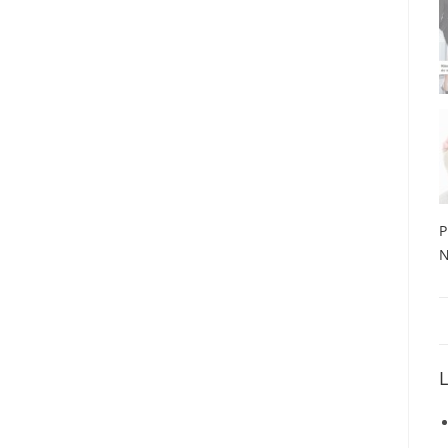
P
N
L