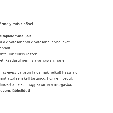
bármely más cipővel
s fájdalommal jár!
i a divatosabbnál divatosabb lábbelinket,
andált.
ábfejünk elülső részén!
et! Ráadásul nem is akárhogyan, hanem
ül az egész városon fájdalmak nélkül! Használd
int attól sem kell tartanod, hogy elmozdul.
 Mindezt a nélkül, hogy zavarna a mozgásba.
edvenc lábbelidet!