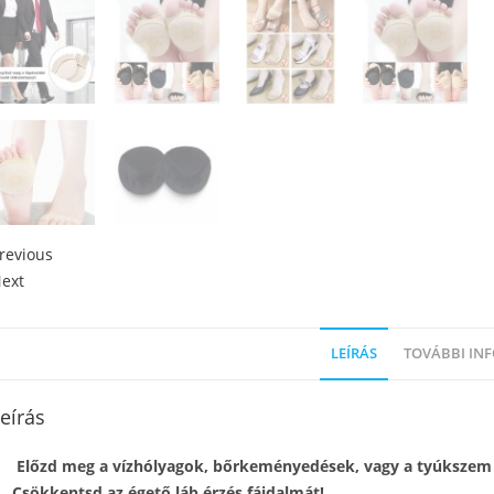
revious
ext
LEÍRÁS
TOVÁBBI IN
eírás
Előzd meg a vízhólyagok, bőrkeményedések, vagy a tyúkszem 
Csökkentsd az égető láb érzés fájdalmát!