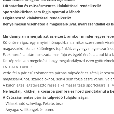
Láthatatlan és csúszásmentes kialakítással rendelkezik!
Sportolásközben sem fogja nyomni a lábad!
Légáteresztő kialakítással rendelkezik!
Kényelmesen viselheted a magassarkúval, nyári szandállal és 
Mindannyian ismerjük azt az érzést, amikor minden egyes lépé
Különösen igaz egy a nyári hónapokban, amikor szeretnénk viseln
magassarkúinkat, a különleges topánkát, vagy egy magasszárú sz
Ezek hordása után hosszadalmas fájó és égető érzés alapul ki a l
De képzeld van megoldást, hogy megakadályozd ezen gyötrelmek
LÁTHATATLANUL!
Vedd fel a pár csúszásmentes párnás talpvédőt és sétálj kereszt
magassarkúhoz, szandálokhoz, senki sem fogja észre venni. Valam
A különleges légáteresztő része alkalmassá teszi sportolásra is.
Ne hezitálj, klikkelj a kosárba gombra és hord gondtalanul a k
A Csúszásmentes párnás talpvédő tulajdonságai:
– Választható színvilág: Fekete, bézs
– Anyaga: szilikongél, és pamut