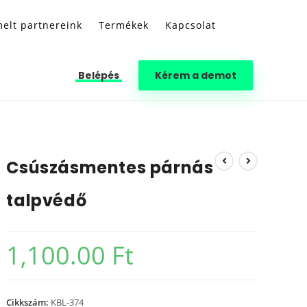
elt partnereink
Termékek
Kapcsolat
Belépés
Kérem a demot
Csúszásmentes párnás
talpvédő
1,100.00
Ft
Cikkszám:
KBL-374