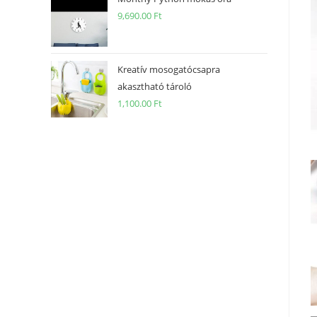
9,690.00
Ft
Kreatív mosogatócsapra
akasztható tároló
1,100.00
Ft