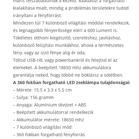
máris felszabadulnak a kezeid. Ráadásul a forgatható
kialakítása miatt, mindig a problémás területekre tudod
irányítani a fényforrást.
Mindezen túl 7 különböző világítási móddal rendelkezik,
és legnagyobb fényerőssége eléri a 600 Lument is.
Tökéletes otthoni kiegészítő, szereléshez, javításhoz,
különböző felújítási munkákhoz, ahová a természetes
fény, vagy az izzó fénye alig ér oda.
Töltsd USB-ről, vagy powerbankról és felejtsd el az
elemeket. A beépített 18650 mhz akkumulátora
garantálja neked, hogy többé ne bóklássz a sötétben.
A 360 fokban forgatható LED zseblámpa tulajdonságai:
– Mérete: 15.5 x 3.3 x 5.5 cm
– Súlya: 156 gramm
– Anyaga: Alumínium ötvözet + ABS
– Beépített akkumulátorral rendelkezik
– Akkumulátor mérete: 18650 mhz
– 7 különböző világítási mód
– 360 fokban forgatható fényforrás