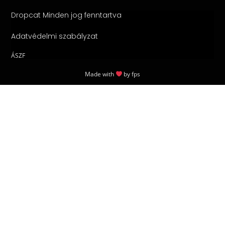
Dropcat Minden jog fenntartva
Adatvédelmi szabályzat
ÁSZF
Made with
by
fps