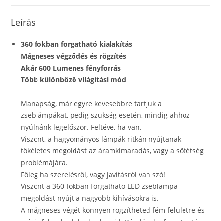
Leírás
360 fokban forgatható kialakítás
Mágneses végződés és rögzítés
Akár 600 Lumenes fényforrás
Több különböző világítási mód
Manapság, már egyre kevesebbre tartjuk a
zseblámpákat, pedig szükség esetén, mindig ahhoz
nyúlnánk legelőször. Feltéve, ha van.
Viszont, a hagyományos lámpák ritkán nyújtanak
tökéletes megoldást az áramkimaradás, vagy a sötétség
problémájára.
Főleg ha szerelésről, vagy javításról van szó!
Viszont a 360 fokban forgatható LED zseblámpa
megoldást nyújt a nagyobb kihívásokra is.
A mágneses végét könnyen rögzítheted fém felületre és