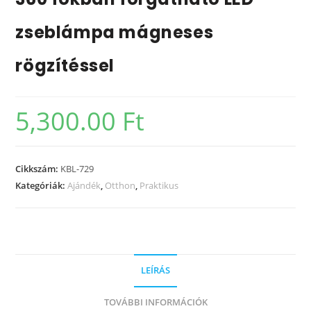
zseblámpa mágneses
rögzítéssel
5,300.00
Ft
Cikkszám:
KBL-729
Kategóriák:
Ajándék
,
Otthon
,
Praktikus
LEÍRÁS
TOVÁBBI INFORMÁCIÓK