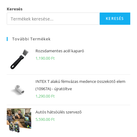
Keresés
KERESÉS
További Termékek
Rozsdamentes acél kaparó
1,190.00
Ft
INTEX T alakú fémvázas medence összekötő elem
(10967A) - újratöltve
1,290.00
Ft
Autós hátsóülés szervező
5,590.00
Ft