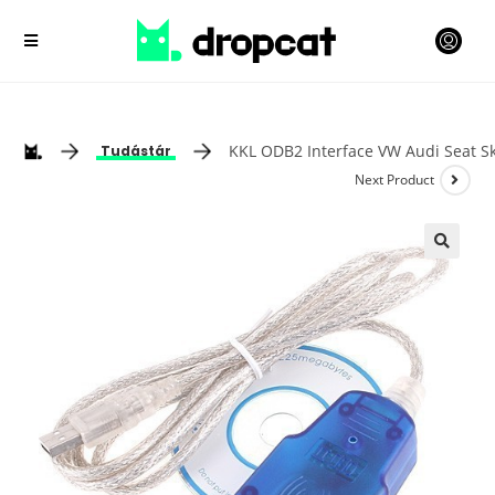
KKL ODB2 Interface VW Audi Seat S
Tudástár
Next Product