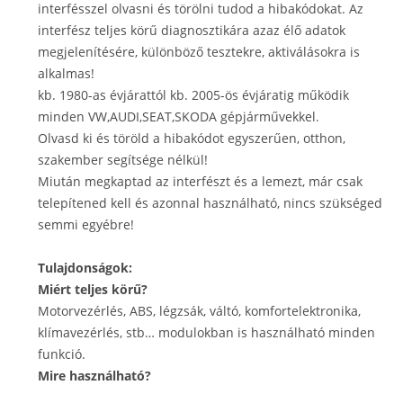
interfésszel olvasni és törölni tudod a hibakódokat. Az
interfész teljes körű diagnosztikára azaz élő adatok
megjelenítésére, különböző tesztekre, aktiválásokra is
alkalmas!
kb. 1980-as évjárattól kb. 2005-ös évjáratig működik
minden VW,AUDI,SEAT,SKODA gépjárművekkel.
Olvasd ki és töröld a hibakódot egyszerűen, otthon,
szakember segítsége nélkül!
Miután megkaptad az interfészt és a lemezt, már csak
telepítened kell és azonnal használható, nincs szükséged
semmi egyébre!
Tulajdonságok:
Miért teljes körű?
Motorvezérlés, ABS, légzsák, váltó, komfortelektronika,
klímavezérlés, stb… modulokban is használható minden
funkció.
Mire használható?