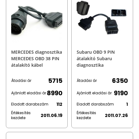
MERCEDES diagnosztika
Subaru OBD 9 PIN
MERCEDES OBD 38 PIN
átalakító Subaru
átalakító kábel
diagnosztika
5715
6350
Átadási ár
Átadási ár
8990
9190
Ajánlott eladási ár
Ajánlott eladási ár
112
1
Eladott darabszám
Eladott darabszám
Értékesítés
Értékesítés
2011.06.19
2011.07.26
kezdete
kezdete