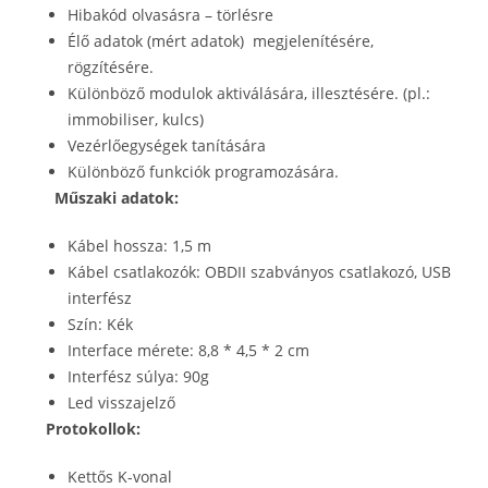
Hibakód olvasásra – törlésre
Élő adatok (mért adatok) megjelenítésére,
rögzítésére.
Különböző modulok aktiválására, illesztésére. (pl.:
immobiliser, kulcs)
Vezérlőegységek tanítására
Különböző funkciók programozására.
Műszaki adatok:
Kábel hossza: 1,5 m
Kábel csatlakozók: OBDII szabványos csatlakozó, USB
interfész
Szín: Kék
Interface mérete: 8,8 * 4,5 * 2 cm
Interfész súlya: 90g
Led visszajelző
Protokollok:
Kettős K-vonal