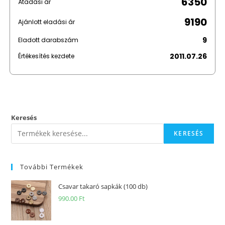
6350
Átadási ár
9190
Ajánlott eladási ár
9
Eladott darabszám
2011.07.26
Értékesítés kezdete
Keresés
KERESÉS
További Termékek
Csavar takaró sapkák (100 db)
990.00
Ft