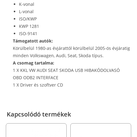
K-vonal
L-vonal
ISO/KWP
KWP 1281
ISO-9141
Támogatott autók:
Körülbelül 1980-as évjárattól körülbelül 2005-ös évjáratig
minden Volkswagen, Audi, Seat, Skoda típus.
A csomag tartalma:
1 X KKL VW AUDI SEAT SKODA USB HIBAKÓDOLVASÓ
OBD ODB2 INTERFACE
1 X Driver és szoftver CD
Kapcsolódó termékek