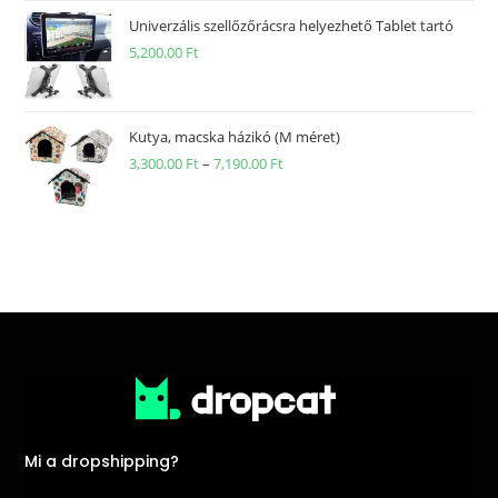
Univerzális szellőzőrácsra helyezhető Tablet tartó
5,200.00
Ft
Kutya, macska házikó (M méret)
3,300.00
Ft
–
7,190.00
Ft
Mi a dropshipping?