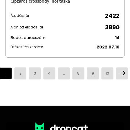
Cipzáros crossbody, női táska
2422
Átadási ár
3890
Ajánlott eladási ár
14
Eladott darabszám
2022.07.10
Értékesítés kezdete
1
2
3
4
…
8
9
10