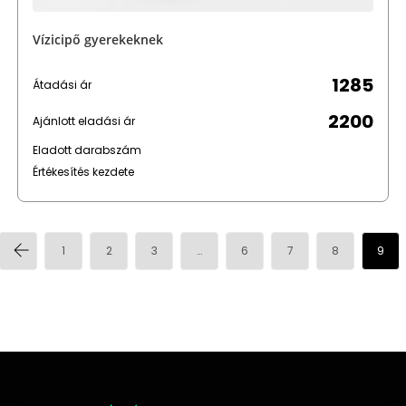
Vízicipő gyerekeknek
1285
Átadási ár
2200
Ajánlott eladási ár
Eladott darabszám
Értékesítés kezdete
1
2
3
…
6
7
8
9