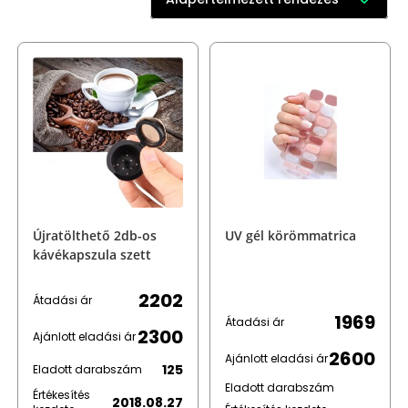
Újratölthető 2db-os
UV gél körömmatrica
kávékapszula szett
2202
Átadási ár
1969
Átadási ár
2300
Ajánlott eladási ár
2600
Ajánlott eladási ár
125
Eladott darabszám
Eladott darabszám
Értékesítés
2018.08.27