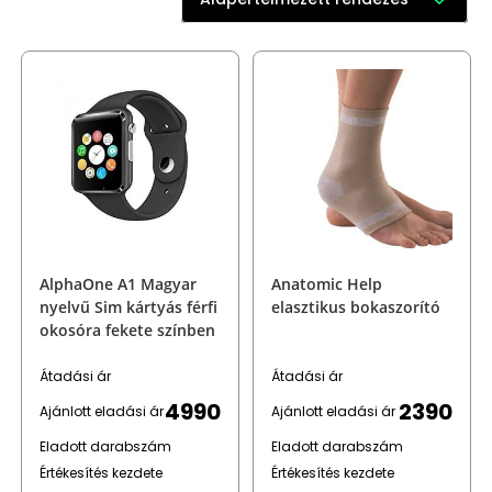
AlphaOne A1 Magyar
Anatomic Help
nyelvű Sim kártyás férfi
elasztikus bokaszorító
okosóra fekete színben
Átadási ár
Átadási ár
4990
2390
Ajánlott eladási ár
Ajánlott eladási ár
Eladott darabszám
Eladott darabszám
Értékesítés kezdete
Értékesítés kezdete