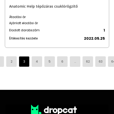
Anatomic Help tépőzáras csuklórögzítő
Átadási ár
Ajánlott eladási ár
1
Eladott darabszám
2022.05.25
Értékesítés kezdete
2
3
4
5
6
…
62
63
6