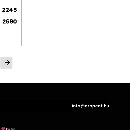
2245
2690
info@dropcat.hu
h
by
fps