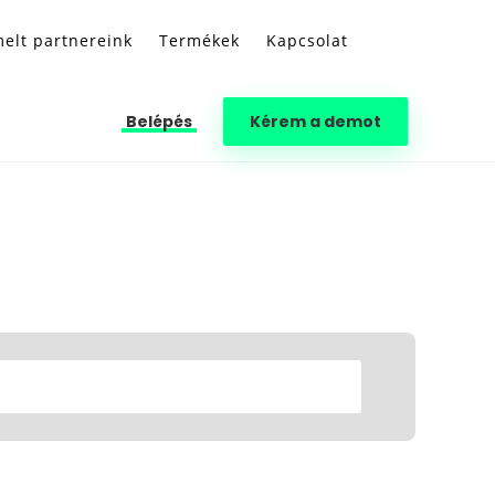
elt partnereink
Termékek
Kapcsolat
Belépés
Kérem a demot