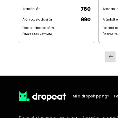
760
Átadási ár
Átadási 
990
Ajánlott eladási ár
Ajánlott 
Eladott darabszám
Eladott 
Értékesítés kezdete
Értékesít
Mi a dropshipping?
T
Dropcat Minden jog fenntartva
Adatvédelmi szabá