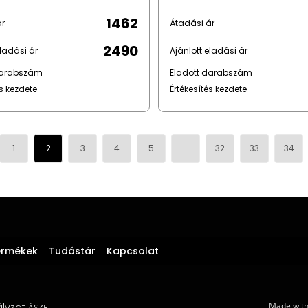
1462
ár
Átadási ár
2490
eladási ár
Ajánlott eladási ár
darabszám
Eladott darabszám
és kezdete
Értékesítés kezdete
1
2
3
4
5
…
32
33
34
ermékek
Tudástár
Kapcsolat
Made wit
lyzat
ÁSZF