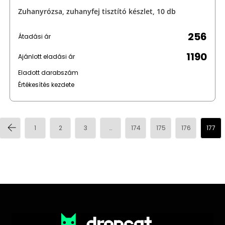
Zuhanyrózsa, zuhanyfej tisztító készlet, 10 db
256
Átadási ár
1190
Ajánlott eladási ár
Eladott darabszám
Értékesítés kezdete
1
2
3
…
174
175
176
177