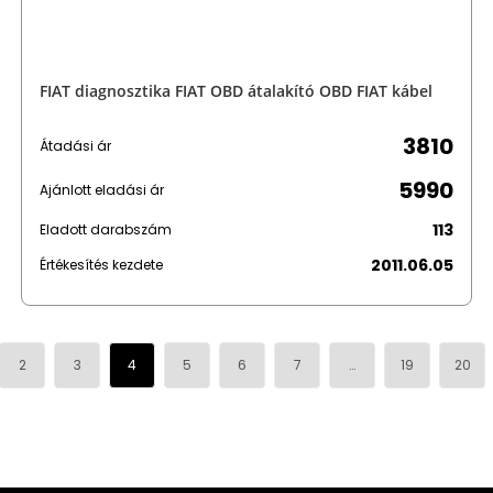
FIAT diagnosztika FIAT OBD átalakító OBD FIAT kábel
3810
Átadási ár
5990
Ajánlott eladási ár
113
Eladott darabszám
2011.06.05
Értékesítés kezdete
2
3
4
5
6
7
…
19
20