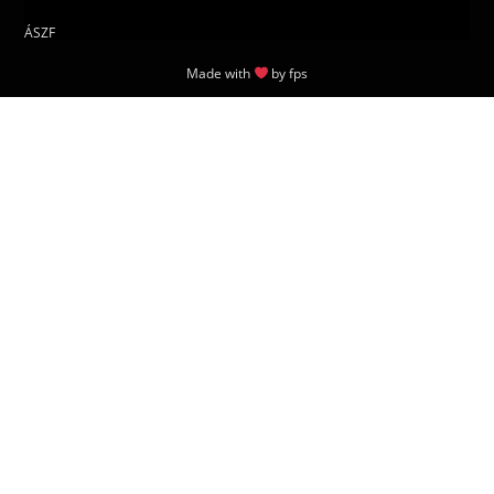
ÁSZF
Made with
by
fps