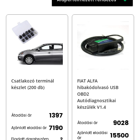
Csatlakozó terminál
FIAT ALFA
készlet (200 db)
hibakódolvasó USB
OBD2
Autódiagnosztikai
készülék V1.4
1397
Átadási ár
9028
Átadási ár
7190
Ajánlott eladási ár
Ajánlott eladási
15500
ár
2
Eladott darabszám