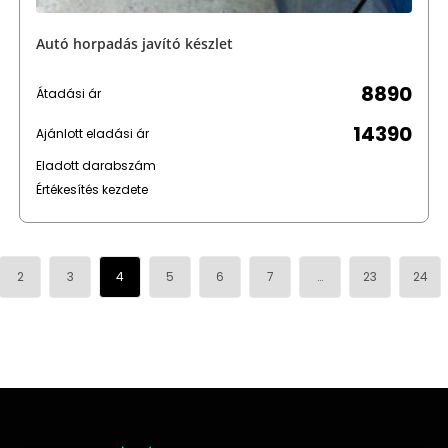
Autó horpadás javító készlet
8890
Átadási ár
14390
Ajánlott eladási ár
Eladott darabszám
Értékesítés kezdete
2
3
4
5
6
7
…
23
24