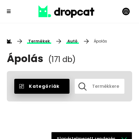
Termékek
Autó
Ápolás
Ápolás
(171 db)
Kategóriák
Alapértelmezett rendezés