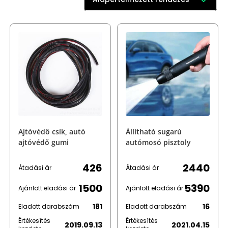
Ajtóvédő csík, autó
Állítható sugarú
ajtóvédő gumi
autómosó pisztoly
426
2440
Átadási ár
Átadási ár
1500
5390
Ajánlott eladási ár
Ajánlott eladási ár
181
16
Eladott darabszám
Eladott darabszám
Értékesítés
Értékesítés
2019.09.13
2021.04.15