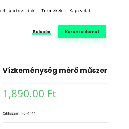
elt partnereink
Termékek
Kapcsolat
Belépés
Kérem a demot
Vízkeménység mérő műszer
1,890.00
Ft
Cikkszám:
kbl-1411