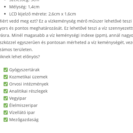
Mélység: 1,4cm
LCD kijelző mérete: 2,6cm x 1,6cm
iért vedd meg ezt? Ez a vízkeménység mérő műszer lehetővé teszi
yors és pontos meghatározását. Ez lehetővé teszi a víz szennyezett
vásra. Minél magasabb a víz keménységi indexe (ppm), annál nagyob
szközzel egyszerűen és pontosan mérheted a víz keménységét, vez
zámos területen.
iknek lehet előnyös?
Gyógyszertárak
Kozmetikai üzemek
Orvosi intézmények
Analitikai részlegek
Vegyipar
Élelmiszeripar
Vízellátó ipar
Mezőgazdaság