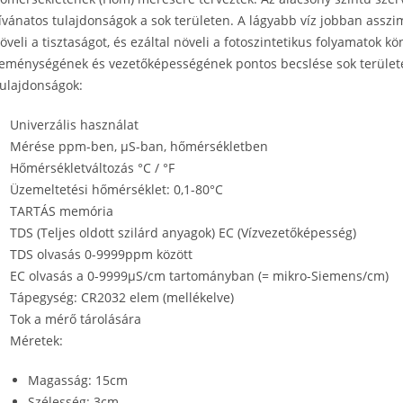
ívánatos tulajdonságok a sok területen. A lágyabb víz jobban assz
öveli a tisztaságot, és ezáltal növeli a fotoszintetikus folyamatok 
eménységének és vezetőképességének pontos becslése sok terület
ulajdonságok:
Univerzális használat
Mérése ppm-ben, µS-ban, hőmérsékletben
Hőmérsékletváltozás °C / °F
Üzemeltetési hőmérséklet: 0,1-80°C
TARTÁS memória
TDS (Teljes oldott szilárd anyagok) EC (Vízvezetőképesség)
TDS olvasás 0-9999ppm között
EC olvasás a 0-9999μS/cm tartományban (= mikro-Siemens/cm)
Tápegység: CR2032 elem (mellékelve)
Tok a mérő tárolására
Méretek:
Magasság: 15cm
Szélesség: 3cm