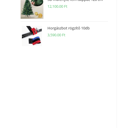
12,100.00
Ft
Horgászbot rögzítő 10db
3,590.00
Ft