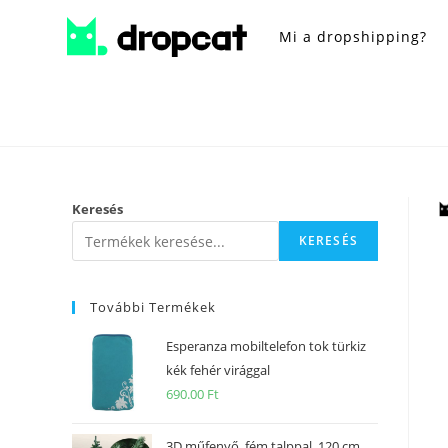
Mi a dropshipping?
Keresés
KERESÉS
További Termékek
Esperanza mobiltelefon tok türkiz
kék fehér virággal
690.00
Ft
3D műfenyő, fém talppal, 120 cm