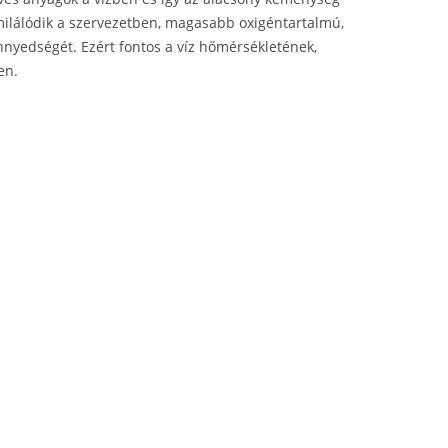
imilálódik a szervezetben, magasabb oxigéntartalmú,
könnyedségét. Ezért fontos a víz hőmérsékletének,
en.