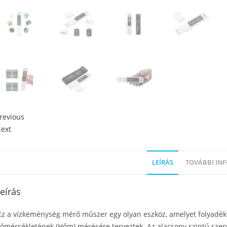
revious
ext
LEÍRÁS
TOVÁBBI IN
eírás
z a vízkeménység mérő műszer egy olyan eszköz, amelyet folyadék
őmérsékletének (Hőm) mérésére terveztek. Az alacsony szintű szer