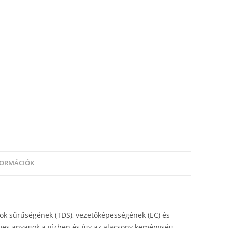
FORMÁCIÓK
ok sűrűségének (TDS), vezetőképességének (EC) és
ves anyagok a vízben és így az alacsony keménység