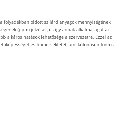
 a folyadékban oldott szilárd anyagok mennyiségének
ségének (ppm) jelzését, és így annak alkalmaságát az
b a káros hatások lehetősége a szervezetre. Ezzel az
etőképességét és hőmérsékletét, ami különösen fontos