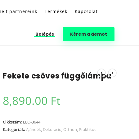
elt partnereink
Termékek
Kapcsolat
Belépés
Kérem a demot
Fekete csöves függőlámpa
8,890.00
Ft
Cikkszám:
LEO-3644
Kategóriák:
Ajándék
,
Dekoráció
,
Otthon
,
Praktikus