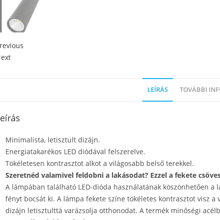
revious
ext
LEÍRÁS
TOVÁBBI IN
eírás
Minimalista, letisztult dizájn.
Energiatakarékos LED diódával felszerelve.
Tökéletesen kontrasztot alkot a világosabb belső terekkel.
Szeretnéd valamivel feldobni a lakásodat? Ezzel a fekete csöve
A lámpában található LED-dióda használatának köszönhetően a l
fényt bocsát ki. A lámpa fekete színe tökéletes kontrasztot visz a
dizájn letisztulttá varázsolja otthonodat. A termék minőségi acélb