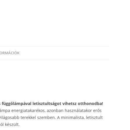
FORMÁCIÓK
s függőlámpával letisztultságot vihetsz otthonodba!
ámpa energiatakarékos, azonban használatakor erős
 világosabb terekkel szemben. A minimalista, letisztult
ól készült.