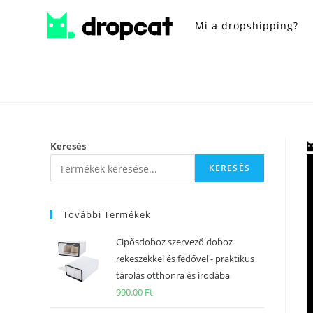
Mi a dropshipping?
Keresés
KERESÉS
További Termékek
Cipősdoboz szervező doboz
rekeszekkel és fedővel - praktikus
tárolás otthonra és irodába
990.00
Ft