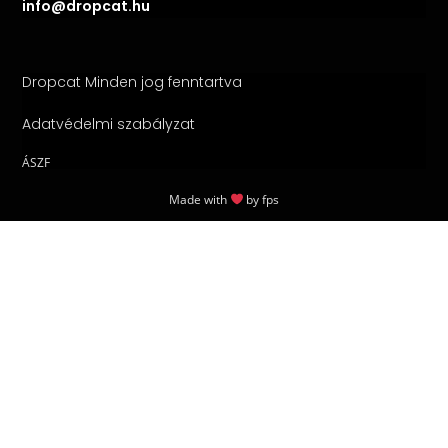
info@dropcat.hu
Dropcat Minden jog fenntartva
Adatvédelmi szabályzat
ÁSZF
Made with
by
fps