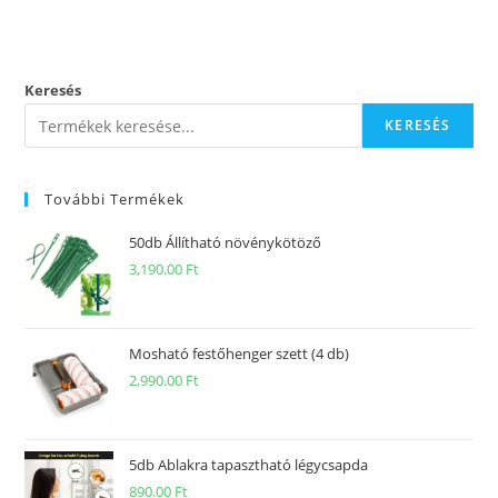
Keresés
KERESÉS
További Termékek
50db Állítható növénykötöző
3,190.00
Ft
Mosható festőhenger szett (4 db)
2,990.00
Ft
5db Ablakra tapasztható légycsapda
890.00
Ft