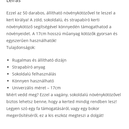
Leírás
Ezzel az 50 darabos, állítható növénykötözővel te leszel a
kert királya! A zöld, sokoldalú, és strapabíró kerti
növénykötöző segítségével könnyedén támogathatod a
növényeidet. A 17cm hosszú műanyag kötözők gyorsan és
egyszerűen használhatók!
Tulajdonságok:
Rugalmas és állítható dizájn
Strapabíró anyag
Sokoldalú felhasználás
Könnyen használható
Univerzális méret – 17cm
Miért vedd meg? Ezzel a vagány, sokoldalú növénykötözővel
biztos lehetsz benne, hogy a kerted mindig rendben lesz!
Legyen szó egy fa támogatásáról, vagy egy bokor
megerősítéséről, ez a kis eszköz megteszi a dolgát!