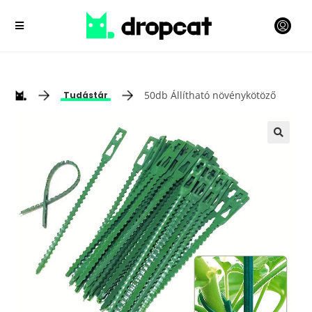
50db Állítható növénykötöző
Tudástár