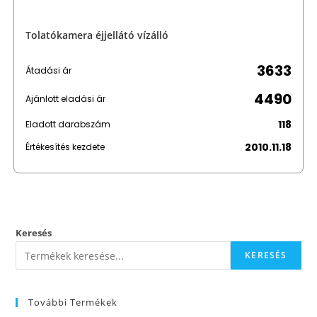
Tolatókamera éjjellátó vízálló
3633
Átadási ár
4490
Ajánlott eladási ár
118
Eladott darabszám
2010.11.18
Értékesítés kezdete
Keresés
KERESÉS
További Termékek