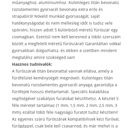
műanyaghoz, alumíniumhoz. Különleges titán bevonatú
rozsdamentes gyorsacél bevonata extra erős és
strapabíró! Növeld munkád gyorsaságát, saját
hatékonyságodat és nem mellesleg időt is tudsz vele
spórolni, hiszen adott 5 különböző méretű fúrószár egy
csomagban. Ezentúl nem kell keresned a többi szerszám
között a megfelelő méretű fúrószárat! Garantáltan sokkal
gyorsabban dolgozhatsz, és ebben a szettben mindent
megtalálsz amire szükséged van!
Hasznos tudnivalók:
A fúrószárak titán bevonattal vannak ellátva, amely a
fúrófelület keménységét megnöveli. Különleges titán
bevonatú rozsdamentes gyorsacél anyaga, garantálja a
fúrófejek hosszú élettartamát. Speciális kialakítása
segítségével szabályos furatokat készíthetsz. A készlet 5
féle méretet tartalmaz (1 mm, 1,5 mm, 2 mm, 2,5 mm, 3
mm), ezáltal több féle nagyságú furatot tudsz készíteni!
Az egyenes szárú fúrószárak kompatibilisek kézi fúróval,
fúrógéppel, csak bele kell csavarnod, és már mehet is a