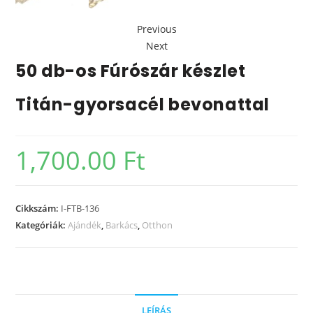
Previous
Next
50 db-os Fúrószár készlet
Titán-gyorsacél bevonattal
1,700.00
Ft
Cikkszám:
I-FTB-136
Kategóriák:
Ajándék
,
Barkács
,
Otthon
LEÍRÁS