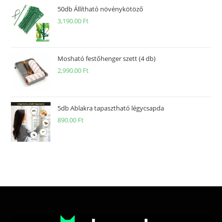
50db Állítható növénykötöző
3,190.00
Ft
Mosható festőhenger szett (4 db)
2,990.00
Ft
5db Ablakra tapasztható légycsapda
890.00
Ft