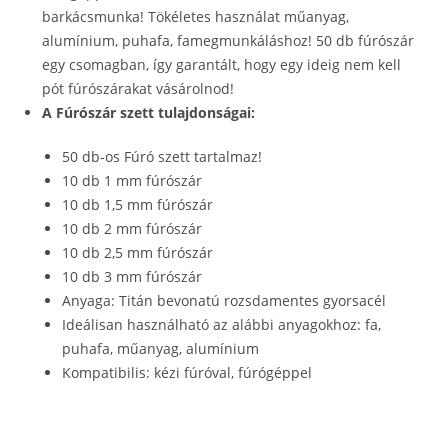
barkácsmunka! Tökéletes használat műanyag,
alumínium, puhafa, famegmunkáláshoz! 50 db fúrószár
egy csomagban, így garantált, hogy egy ideig nem kell
pót fúrószárakat vásárolnod!
A Fúrószár szett tulajdonságai:
50 db-os Fúró szett tartalmaz!
10 db 1 mm fúrószár
10 db 1,5 mm fúrószár
10 db 2 mm fúrószár
10 db 2,5 mm fúrószár
10 db 3 mm fúrószár
Anyaga: Titán bevonatú rozsdamentes gyorsacél
Ideálisan használható az alábbi anyagokhoz: fa,
puhafa, műanyag, alumínium
Kompatibilis: kézi fúróval, fúrógéppel