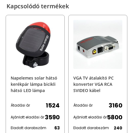
Kapcsolódó termékek
Napelemes solar hátsó
VGA TV átalakító PC
kerékpár lámpa bicikli
konverter VGA RCA
hátsó LED lámpa
SVIDEO kábel
1524
3160
Átadási ár
Átadási ár
3590
5800
Ajánlott eladási ár
Ajánlott eladási ár
63
240
Eladott darabszám
Eladott darabszám