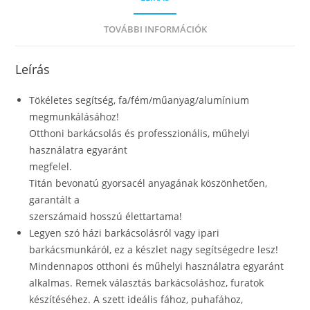
TOVÁBBI INFORMÁCIÓK
Leírás
Tökéletes segítség, fa/fém/műanyag/alumínium
megmunkálásához!
Otthoni barkácsolás és professzionális, műhelyi
használatra egyaránt
megfelel.
Titán bevonatú gyorsacél anyagának köszönhetően,
garantált a
szerszámaid hosszú élettartama!
Legyen szó házi barkácsolásról vagy ipari
barkácsmunkáról, ez a készlet nagy segítségedre lesz!
Mindennapos otthoni és műhelyi használatra egyaránt
alkalmas. Remek választás barkácsoláshoz, furatok
készítéséhez. A szett ideális fához, puhafához,