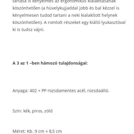
tartása is kényelmes az ergonomikus kialakításának
köszönhetően (a hüvelykujjaddal jobb és bal kézzel is
kényelmesen tudod tartani a neki kialakított helynek
köszönhetően). A romlott részeket egy kiálló lyukasztóval
ki is tudsz vájni.
A 3 az 1 –ben hámozó tulajdonságai:
Anyaga: 402 + PP rozsdamentes acél, rozsdaálló.
Szín: kék, piros, zöld
Méret: Kb. 9 cm × 8,5 cm