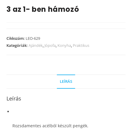
3 az 1- ben hámozó
Cikkszám:
LEO-629
Kategóriák:
Ajándék
,
Jópofa
,
Konyha
,
Praktikus
LEÍRÁS
Leírás
Rozsdamentes acélból készült pengék.