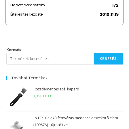
172
Eladott darabszám
2010.11.19
Értékesítés kezdete
Keresés
KERESÉS
További Termékek
Rozsdamentes acél kaparó
1,190.00
Ft
INTEX T alakú fémvázas medence összekötő elem
(10967A) - újratöltve