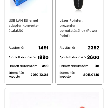
USB LAN Ethernet
Lézer Pointer,
adapter konverter
prezenter
átalakító
bemutatásához (Power
Point)
1491
2392
Átadási ár
Átadási ár
1890
3600
Ajánlott eladási ár
Ajánlott eladási ár
459
30
Eladott darabszám
Eladott darabszám
Értékesítés
Értékesítés
2010.12.24
2011.01.10
kezdete
kezdete