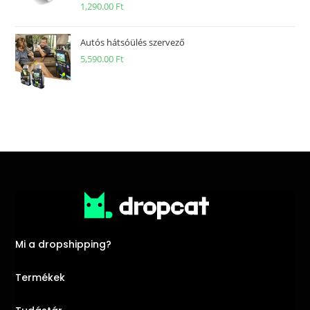
1,290.00
Ft
Autós hátsóülés szervező
5,590.00
Ft
Mi a dropshipping?
Termékek