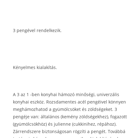
3 pengével rendelkezik.
Kényelmes kialakítás.
A 3 az 1 -ben konyhai hámozó minőségi, univerzális
konyhai eszköz. Rozsdamentes acél pengéivel könnyen
meghámozhatod a gyümölcsöket és zöldségeket. 3
pengéje van: általános (kemény zöldségekhez), fogazott
(gyümölcsökhöz) és julienne (cukkinihez, répához).
Zárrendszere biztonságosan rögzíti a pengét. Továbbá