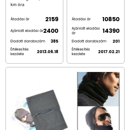
km óra
2159
10850
Átadási ár
Átadási ár
Ajánlott eladási
2400
14390
Ajánlott eladási ár
ár
385
201
Eladott darabszám
Eladott darabszám
Értékesítés
Értékesítés
2013.06.18
2017.02.21
kezdete
kezdete