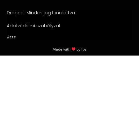
Dropcat Minden jog fenntartva
Adatvédelmi szabályzat
ÁSZF
Made with
by
fps