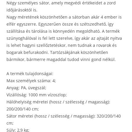
Négy személyes sátor, amely megvédi értékeidet a zord
időjárásoktól is.
Nagy méretének köszönhetően a sátorban akár 4 ember is
elfér egyszerre. Egyszerűen össze és szétszedhető, így
szállítása és tárolása is könnyedén megoldható. A termék
szúnyoghálóval is fel lett szerelve, így akár az ajtaját nyitva
is lehet hagyni szellőztetéskor, nem tudnak a rovarok és
bogarak befurakodni. Tartózsákjának köszönhetően
bármikor, bármerre magaddal tudod vinni gond nélkül.
A termék tulajdonságai:
Max személyek száma: 4;
Anyag: PA, üvegszál;
Vízállóság: 1000 mm vízoszlop;
Hálóhelyiség méretei (hossz / szélesség / magasság):
200/200/140 cm;
Sátor méretei (hossz / szélesség / magasság): 320/200/140
cm;
Súly: 2,9 kg;