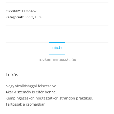
Cikkszám:
LEO-5662
Kategóriák:
Sport
,
Túra
LEÍRÁS
TOVÁBBI INFORMÁCIÓK
Leírás
Nagy vízállósággal felszerelve.
Akár 4 személy is elfér benne.
Kempingezéskor, horgászatkor, strandon praktikus.
Tartózsák a csomagban.