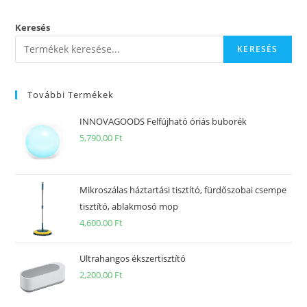
Keresés
KERESÉS
További Termékek
INNOVAGOODS Felfújható óriás buborék
5,790.00
Ft
Mikroszálas háztartási tisztító, fürdőszobai csempe
tisztító, ablakmosó mop
4,600.00
Ft
Ultrahangos ékszertisztító
2,200.00
Ft