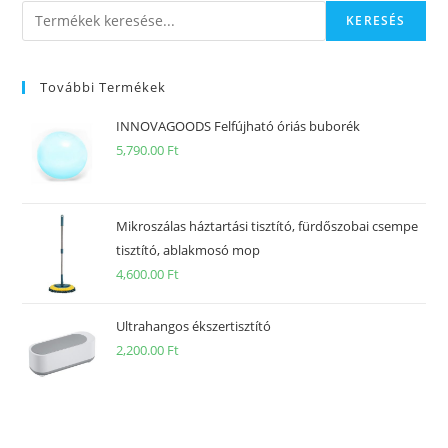
KERESÉS
További Termékek
INNOVAGOODS Felfújható óriás buborék
5,790.00
Ft
Mikroszálas háztartási tisztító, fürdőszobai csempe
tisztító, ablakmosó mop
4,600.00
Ft
Ultrahangos ékszertisztító
2,200.00
Ft