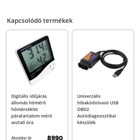
Kapcsolódó termékek
Digitális időjárás
Univerzális
állomás hőmérő
hibakódolvasó USB
hőmérséklet
OBD2
páratartalom mérő
Autódiagnosztikai
asztali óra
készülék
8990
Átadási ár