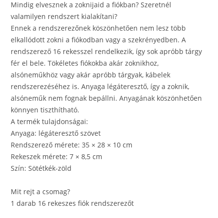
Mindig elvesznek a zoknijaid a fiókban? Szeretnél
valamilyen rendszert kialakítani?
Ennek a rendszerezőnek köszönhetően nem lesz több
elkallódott zokni a fiókodban vagy a szekrényedben. A
rendszerező 16 rekesszel rendelkezik, így sok apróbb tárgy
fér el bele. Tökéletes fiókokba akár zoknikhoz,
alsóneműkhöz vagy akár apróbb tárgyak, kábelek
rendszerezéséhez is. Anyaga légáteresztő, így a zoknik,
alsóneműk nem fognak bepállni. Anyagának köszönhetően
könnyen tiszthítható.
A termék tulajdonságai:
Anyaga: légáteresztő szövet
Rendszerező mérete: 35 × 28 × 10 cm
Rekeszek mérete: 7 × 8,5 cm
Szín: Sötétkék-zöld
Mit rejt a csomag?
1 darab 16 rekeszes fiók rendszerezőt