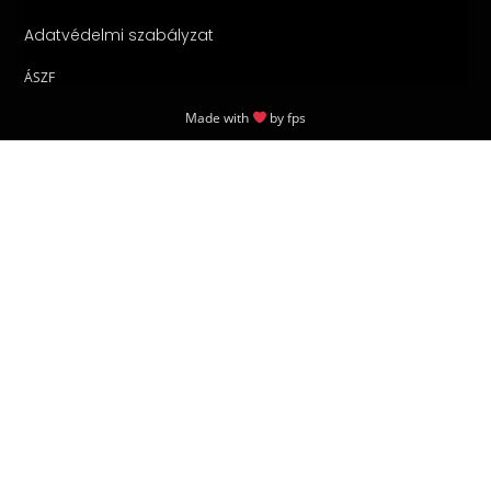
Adatvédelmi szabályzat
ÁSZF
Made with
by
fps