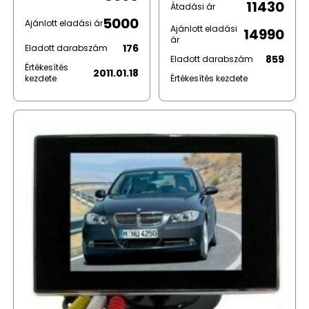
11430
Átadási ár
5000
Ajánlott eladási ár
Ajánlott eladási
14990
ár
176
Eladott darabszám
859
Eladott darabszám
Értékesítés
2011.01.18
kezdete
Értékesítés kezdete