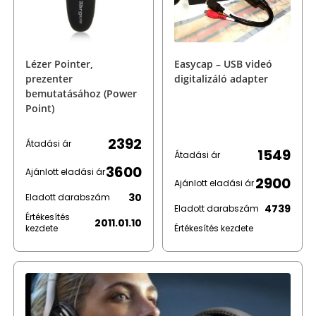
Lézer Pointer,
Easycap – USB videó
prezenter
digitalizáló adapter
bemutatásához (Power
Point)
2392
Átadási ár
1549
Átadási ár
3600
Ajánlott eladási ár
2900
Ajánlott eladási ár
30
Eladott darabszám
4739
Eladott darabszám
Értékesítés
2011.01.10
kezdete
Értékesítés kezdete