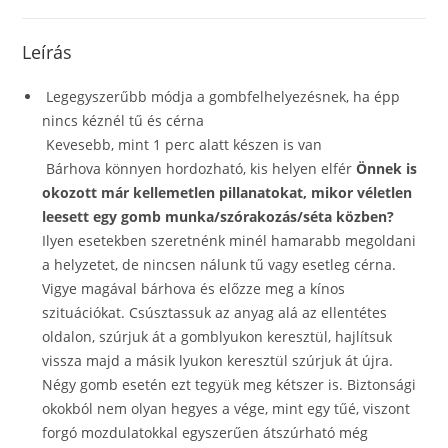
Leírás
Legegyszerűbb módja a gombfelhelyezésnek, ha épp
nincs kéznél tű és cérna
Kevesebb, mint 1 perc alatt készen is van
Bárhova könnyen hordozható, kis helyen elfér
Önnek is
okozott már kellemetlen pillanatokat, mikor véletlen
leesett egy gomb munka/szórakozás/séta közben?
Ilyen esetekben szeretnénk minél hamarabb megoldani
a helyzetet, de nincsen nálunk tű vagy esetleg cérna.
Vigye magával bárhova és előzze meg a kínos
szituációkat. Csúsztassuk az anyag alá az ellentétes
oldalon, szúrjuk át a gomblyukon keresztül, hajlítsuk
vissza majd a másik lyukon keresztül szúrjuk át újra.
Négy gomb esetén ezt tegyük meg kétszer is. Biztonsági
okokból nem olyan hegyes a vége, mint egy tűé, viszont
forgó mozdulatokkal egyszerűen átszúrható még