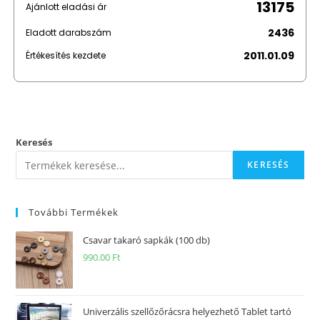
13175
Ajánlott eladási ár
2436
Eladott darabszám
2011.01.09
Értékesítés kezdete
Keresés
KERESÉS
További Termékek
Csavar takaró sapkák (100 db)
990.00
Ft
Univerzális szellőzőrácsra helyezhető Tablet tartó