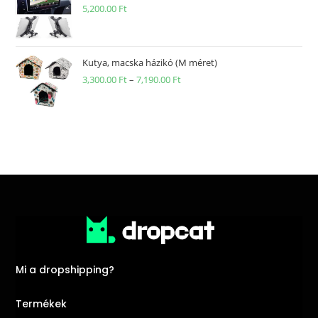
5,200.00
Ft
Kutya, macska házikó (M méret)
3,300.00
Ft
–
7,190.00
Ft
Mi a dropshipping?
Termékek