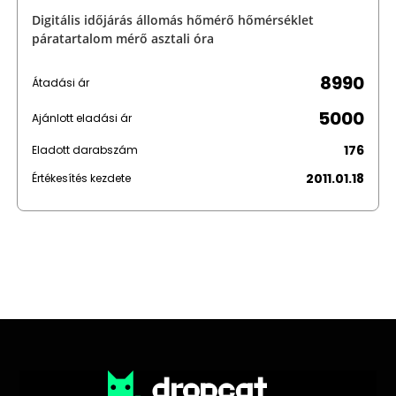
Digitális időjárás állomás hőmérő hőmérséklet
páratartalom mérő asztali óra
8990
Átadási ár
5000
Ajánlott eladási ár
176
Eladott darabszám
2011.01.18
Értékesítés kezdete