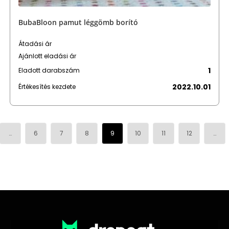
BubaBloon pamut léggömb borító
Átadási ár
Ajánlott eladási ár
1
Eladott darabszám
2022.10.01
Értékesítés kezdete
…
6
7
8
9
10
11
12
…