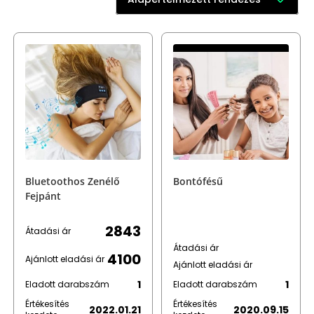
Bluetoothos Zenélő
Bontófésű
Fejpánt
2843
Átadási ár
Átadási ár
4100
Ajánlott eladási ár
Ajánlott eladási ár
1
1
Eladott darabszám
Eladott darabszám
Értékesítés
Értékesítés
2022.01.21
2020.09.15