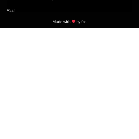
ÁSZF
Made with
by
fps