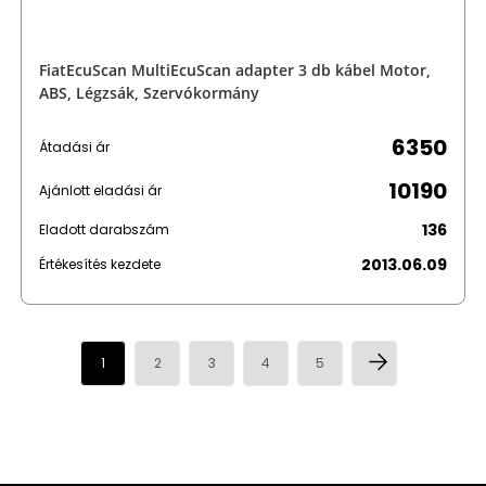
FiatEcuScan MultiEcuScan adapter 3 db kábel Motor,
ABS, Légzsák, Szervókormány
6350
Átadási ár
10190
Ajánlott eladási ár
136
Eladott darabszám
2013.06.09
Értékesítés kezdete
1
2
3
4
5