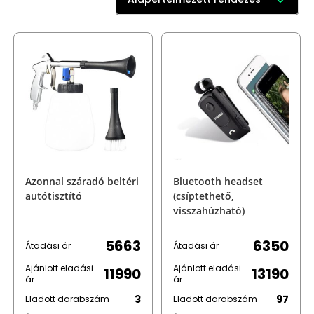
Azonnal száradó beltéri
Bluetooth headset
autótisztító
(csíptethető,
visszahúzható)
5663
6350
Átadási ár
Átadási ár
Ajánlott eladási
Ajánlott eladási
11990
13190
ár
ár
3
97
Eladott darabszám
Eladott darabszám