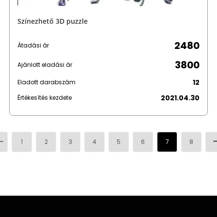
Színezhető 3D puzzle
2480
Átadási ár
3800
Ajánlott eladási ár
12
Eladott darabszám
2021.04.30
Értékesítés kezdete
1
2
3
4
5
6
7
8