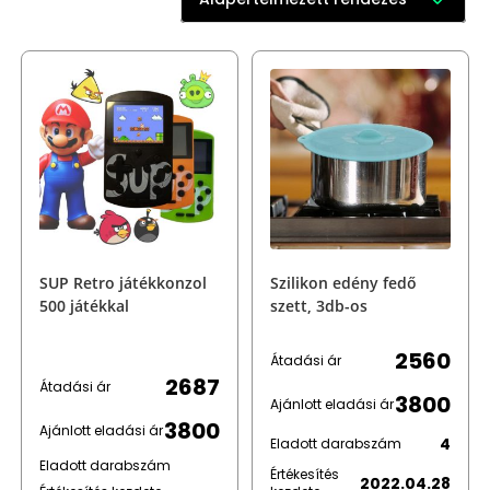
SUP Retro játékkonzol
Szilikon edény fedő
500 játékkal
szett, 3db-os
2560
Átadási ár
2687
Átadási ár
3800
Ajánlott eladási ár
3800
Ajánlott eladási ár
4
Eladott darabszám
Eladott darabszám
Értékesítés
2022.04.28